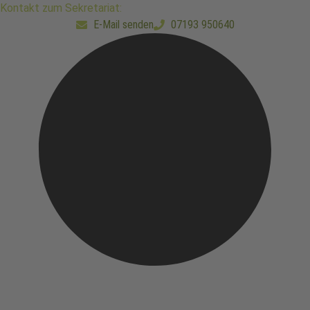
Skip
Kontakt zum Sekretariat:
to
E-Mail senden
07193 950640
content