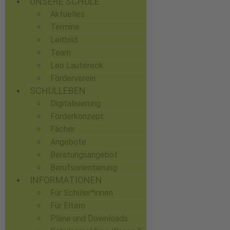
UNSERE SCHULE
Aktuelles
Termine
Leitbild
Team
Leo Lautereck
Förderverein
SCHULLEBEN
Digitalisierung
Förderkonzept
Fächer
Angebote
Beratungsangebot
Berufsorientierung
INFORMATIONEN
Für Schüler*innen
Für Eltern
Pläne und Downloads