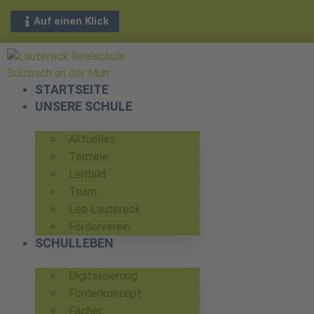
Auf einen Klick
STARTSEITE
UNSERE SCHULE
Aktuelles
Termine
Leitbild
Team
Leo Lautereck
Förderverein
SCHULLEBEN
Digitalisierung
Förderkonzept
Fächer